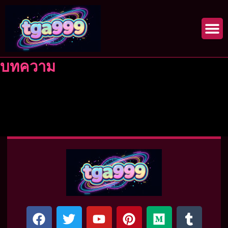
Skip
to
content
บทความ
F
T
Y
P
M
T
a
w
o
i
e
u