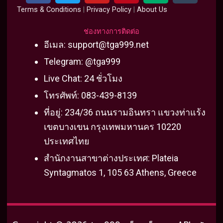
c
i
u
n
d
m
Terms & Conditions
|
Privacy Policy
|
About Us
e
t
t
t
i
b
b
t
u
e
u
l
ช่องทางการติดต่อ
o
e
b
r
m
r
อีเมล:
support@tga999.net
o
r
e
e
Telegram: @tga999
k
s
Live Chat: 24 ชั่วโมง
t
โทรศัพท์: 083-439-8139
ที่อยู่: 234/36 ถนนรามอินทรา แขวงท่าแร้ง
เขตบางเขน กรุงเทพมหานคร 10220
ประเทศไทย
สำนักงานสาขาต่างประเทศ: Plateia
Syntagmatos 1, 105 63 Athens, Greece